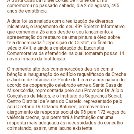
A Santa Casa da Misericórdia de Ponte de Lima
comemorou no passado sábado, dia 2 de agosto, 495
anos de existência.
A data foi assinalada com a realização de diversas
iniciativas, o lançamento do seu 49º Boletim Informativo,
que comemora 25 anos desde o seu lançamento, a
apresentação do restauro de uma pintura a óleo sobre
tela denominada “Deposição de Cristo”, do final do
século XVII, e ainda a celebração da Eucaristia
Comemorativa da efeméride, na qual tomaram posse 14
novos Irmãos da Instituição.
O momento alto das comemorações deu-se com a
bênção e inauguração do edifício requalificado da Creche
e Jardim de Infância de Ponte de Lima e a assinatura do
acordo de cooperação celebrado entre a Santa Casa da
Misericórdia, representada pelo seu Provedor Dr. Alípio
Gonçalves de Matos, e o Instituto da Segurança Social,
Centro Distrital de Viana do Castelo, representado pelo
seu Diretor o Dr. Orlando Antunes, promovendo o
alargamento da resposta social de 96 para 172 vagas da
valência creche, que permitirá à Instituição dar uma
resposta mais adequada às necessidades do concelho
colmatando, assim, uma lacuna existente.