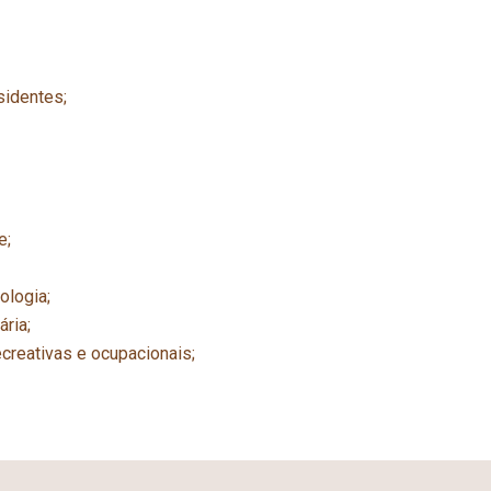
identes;
e;
ologia;
ria;
ecreativas e ocupacionais;