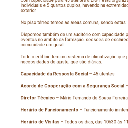
Com capacidade para 45 utentes a ERPI está organiz
individuais e 5 quartos duplos, havendo na extremid
exterior.
No piso térreo temos as áreas comuns, sendo estas: sal
Dispomos também de um auditório com capacidade pa
eventos no âmbito da formação, sessões de esclarecime
comunidade em geral.
Todo o edifício tem um sistema de climatização que p
necessidades de ajuste, que são diárias.
Capacidade da Resposta Social
–
45 utentes
Acordo de Cooperação com a Segurança Social 
Diretor Técnico –
Mário Fernando de Sousa Ferreira
Horário de Funcionamento –
Funcionamento ininterr
Horário de Visitas –
Todos os dias, das 10h30 às 1