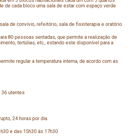
ada em 3 blocos habitacionais cada um com 5 quartos
ade de cada bloco uma sala de estar com espaço verde
a de convívio, refeitório, sala de fisioterapia e oratório.
ra 80 pessoas sentadas, que permite a realização de
nto, tertúlias, etc., estando este disponível para a
ermite regular a temperatura interna, de acordo com as
–
36 utentes
upto, 24 horas por dia.
1h30 e das 15h30 às 17h30.