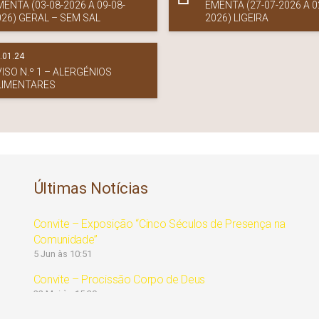
MENTA (03-08-2026 A 09-08-
EMENTA (27-07-2026 A 0
026) GERAL – SEM SAL
2026) LIGEIRA
.01.24
VISO N.º 1 – ALERGÉNIOS
LIMENTARES
Últimas Notícias
Convite – Exposição “Cinco Séculos de Presença na
Comunidade”
5 Jun às 10:51
Convite – Procissão Corpo de Deus
22 Mai às 15:30