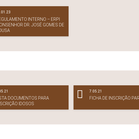
.01.23
EGULAMENTO INTERNO – ERPI
ONSENHOR DR. JOSÉ GOMES DE
OUSA
05.21
7.05.21
ISTA DOCUMENTOS PARA
FICHA DE INSCRIÇÃO PA
NSCRIÇÃO IDOSOS