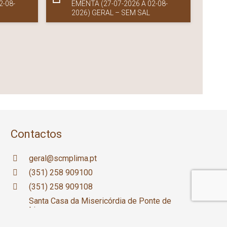
2-08-
EMENTA (27-07-2026 A 02-08-
2026) GERAL – SEM SAL
Contactos
geral@scmplima.pt
(351) 258 909100
(351) 258 909108
Santa Casa da Misericórdia de Ponte de
Lima
Rua General Norton de Matos, n.º 506