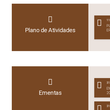
11
P
Plano de Atividades
E
31
E
Ementas
20
31