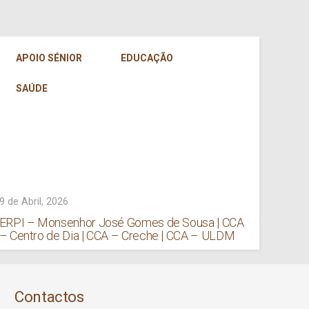
GE
APOIO SÉNIOR
EDUCAÇÃO
SAÚDE
9 de Abril, 2026
7 de Ab
ERPI – Monsenhor José Gomes de Sousa | CCA
Anúnc
– Centro de Dia | CCA – Creche | CCA – ULDM
Jardi
Contactos