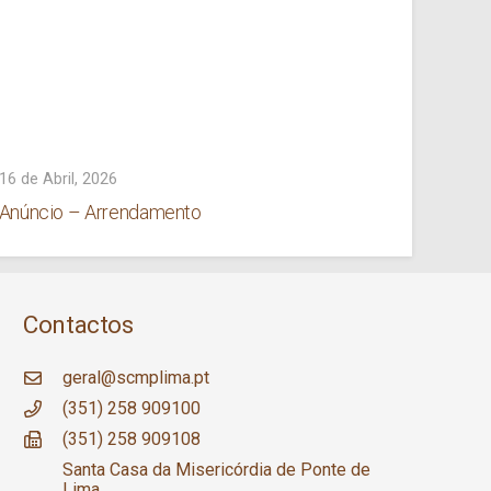
SA
16 de Abril, 2026
9 de Ab
Anúncio – Arrendamento
ERPI 
– Cen
Contactos
geral@scmplima.pt
(351) 258 909100
(351) 258 909108
Santa Casa da Misericórdia de Ponte de
Lima