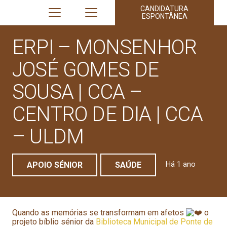
CANDIDATURA
ESPONTÂNEA
ERPI – MONSENHOR
JOSÉ GOMES DE
SOUSA | CCA –
CENTRO DE DIA | CCA
– ULDM
APOIO SÉNIOR
SAÚDE
Há 1 ano
Quando as memórias se transformam em afetos
o
projeto bíblio sénior da
Biblioteca Municipal de Ponte de