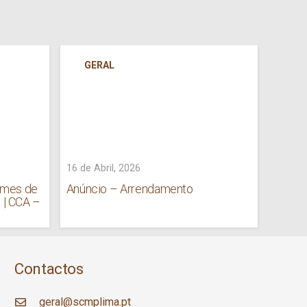
GERAL
AP
ED
16 de Abril, 2026
9 de Ab
omes de
Anúncio – Arrendamento
ERPI 
 | CCA –
Sousa 
Crech
Contactos
geral@scmplima.pt