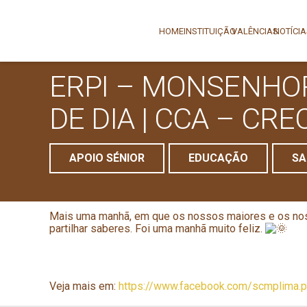
HOME
INSTITUIÇÃO
VALÊNCIAS
NOTÍCI
ERPI – MONSENHOR
DE DIA | CCA – CRE
APOIO SÉNIOR
EDUCAÇÃO
SA
Mais uma manhã, em que os nossos maiores e os nos
partilhar saberes. Foi uma manhã muito feliz.
Veja mais em:
https://www.facebook.com/scmplima