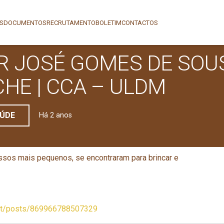
AS
DOCUMENTOS
RECRUTAMENTO
BOLETIM
CONTACTOS
 JOSÉ GOMES DE SOUS
CHE | CCA – ULDM
ÚDE
Há 2 anos
sos mais pequenos, se encontraram para brincar e
.pt/posts/869966788507329