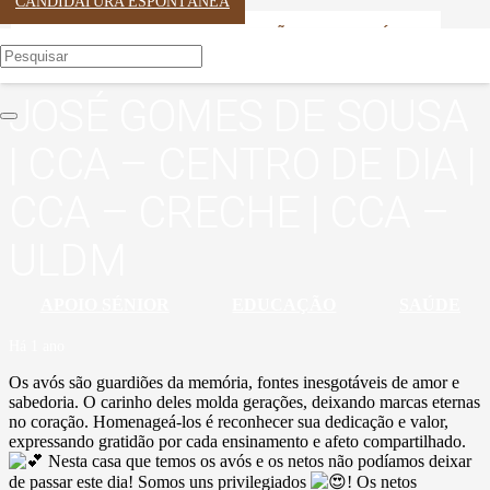
CANDIDATURA ESPONTÂNEA
GERAL
GERAL
APOIO SÉNIOR
GERAL
APOIO SÉNIOR
GERAL
EDUCAÇÃO
EDUCAÇÃO
SAÚDE
SAÚDE
ERPI – MONSENHOR
JOSÉ GOMES DE SOUSA
| CCA – CENTRO DE DIA |
CCA – CRECHE | CCA –
ULDM
APOIO SÉNIOR
EDUCAÇÃO
SAÚDE
Há 1 ano
Os avós são guardiões da memória, fontes inesgotáveis de amor e
sabedoria. O carinho deles molda gerações, deixando marcas eternas
no coração. Homenageá-los é reconhecer sua dedicação e valor,
expressando gratidão por cada ensinamento e afeto compartilhado.
Nesta casa que temos os avós e os netos não podíamos deixar
de passar este dia! Somos uns privilegiados
! Os netos