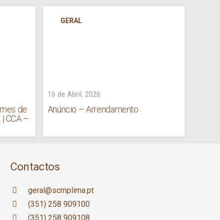
GERAL
AP
ED
16 de Abril, 2026
9 de Ab
omes de
Anúncio – Arrendamento
ERPI 
 | CCA –
Sousa 
Crech
Contactos
geral@scmplima.pt
(351) 258 909100
(351) 258 909108