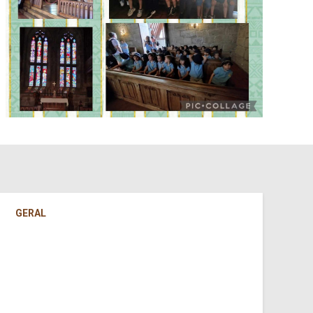
GERAL
AP
SA