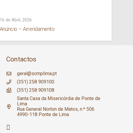
16 de Abril, 2026
9 de Ab
Anúncio – Arrendamento
ERPI 
– Cen
Contactos
geral@scmplima.pt
(351) 258 909100
(351) 258 909108
Santa Casa da Misericórdia de Ponte de
Lima
Rua General Norton de Matos, n.º 506
4990-118 Ponte de Lima